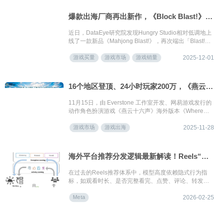
爆款出海厂商再出新作，《Block Blast!》后继有人？
近日，DataEye研究院发现Hungry Studio相对低调地上
线了一款新品《Mahjong Blast!》，再次端出「Blast!」
之名头，加上近两年相对热门的麻将题材，这款新作又
游戏买量
游戏市场
游戏销量
是否有机会成为Hungry Studio新的扛鼎之作？
2025-12-01
16个地区登顶、24小时玩家200万，《燕云十六声》是下一个现象级出海游戏吗？
11月15日，由 Everstone 工作室开发、网易游戏发行的
动作角色扮演游戏《燕云十六声》海外版本《Where
Winds Meet》在 Steam、PlayStation、Epic 平台正式
游戏市场
游戏出海
上线。
2025-11-28
海外平台推荐分发逻辑最新解读！Reels“骗停留”走不长了
在过去的Reels推荐体系中，模型高度依赖隐式行为指
标，如观看时长、是否完整看完、点赞、评论、转发、
是否反复观看等，这些指标长期被视为“兴趣代理信号”。
Meta
2026-02-25