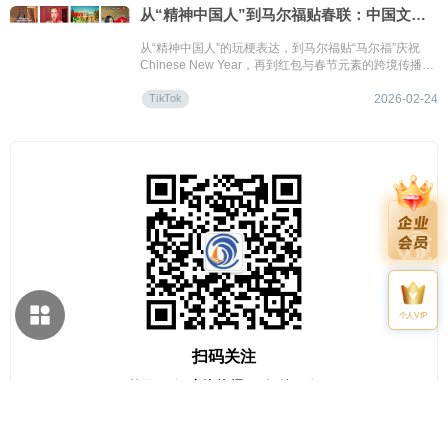
从“精神中国人”到马尔福贴春联：中国文化的海外传播，正在发生什么变化？
从“精神中国人”的玩梗表达，到马尔福贴“马尔福”庆祝
Chinese New Year，再到红包与春节元素的跨境传播，
这个春节展现了一种更加轻盈、却更具结构变化意味的
TikTok
文化流动方式。
2026-02-24
个人VIP
扫码关注
获取更多
出海资讯
的相关信息