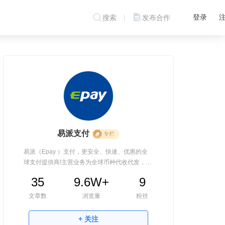
登录
搜索
发布合作
易派支付
专栏
易派（Epay ）支付，更安全、快速、优惠的全
球支付提供商!主营业务为全球币种代收代发，提
供丰富的本土支付方式，包括银行转账，电子钱
35
9.6W+
9
包，及现金收发款。具体业务可细分为海外多币
种银行开户、南美本地币收发款、人民币结汇
文章数
浏览量
粉丝
（支持美客多本土店铺回款）及网关接入服务。
+ 关注