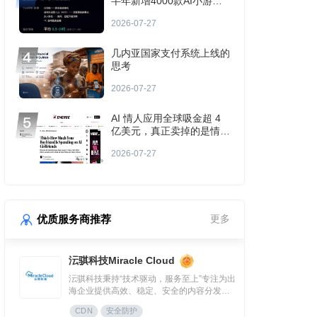
半年新增4000款AI小游
戏，PC版DAU超50万
2026-07-27
几内亚国家支付系统上线的
思考
2026-07-27
AI 情人应用全球吸金超 4
亿美元，真正卖掉的是情绪
入口
2026-07-27
优质服务商推荐
更多
沄骐科技Miracle Cloud
沄骐科技秉持“技术驱动，服务至上”专注为出
海企业提供高效、稳定、安全的内容分发
（CDN）与云服务解决方案，是全球边缘云
CDN
安全防护
领导者Fastly中国区首个合作伙伴。团队由业