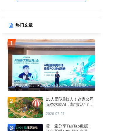
热门文章
月产1000部、ROI稳定在150%，AI短剧欧美生意怎么跑通？
25人团队剩3人！这家公司
无奈求助AI，却“救活”了收
入腰斩的手游！
2026-07-27
黄一孟分享TapTap数据：