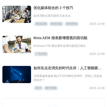
优化媒体组合的 3 个技巧
如何消除过度归因和冗余支出
移动监测
移动归因
移动营销
2025-12-09
Meta AEM 报表新增透视归因功能
Kochava VTA 聚合事件监测功能现已推出
广告归因
2025-12-09
如何在点击消失的时代生存：人工智能驱动搜索时代的营销
当搜索越来越多地以不访问网站告终时，营销人员该如
何应对？
SEO
数字营销
2025-12-09