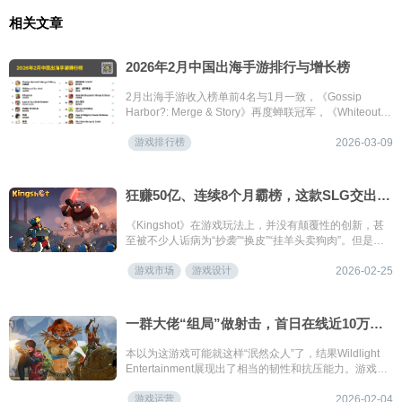
相关文章
2026年2月中国出海手游排行与增长榜
2月出海手游收入榜单前4名与1月一致，《Gossip
Harbor?: Merge & Story》再度蝉联冠军，《Whiteout
Survival》紧随其后位列第2名；《心动小镇》首次入围
游戏排行榜
出海榜；《Tasty Travels: Merge Game》出海收入再创
2026-03-09
新高，首次进入出海榜前10；《明日方舟：终末地》继1
月新入榜后排名继续攀升至第10名；《崩坏：星穹铁
道》与《偶像梦幻祭2》重回榜单。本期榜单中，二次元
狂赚50亿、连续8个月霸榜，这款SLG交出了上线一年的答卷
产品共计11款。
《Kingshot》在游戏玩法上，并没有颠覆性的创新，甚
至被不少人诟病为“抄袭”“换皮”“挂羊头卖狗肉”。但是仔
细看下来会发现《Kingshot》并不简单，有着三层洋葱
游戏市场
游戏设计
式设计：外层是吸引眼球的塔防RPG，中层是承接与过
2026-02-25
渡的模拟经营，内核则是驱动长期留存的SLG。
一群大佬“组局”做射击，首日在线近10万却挨喷，火速更新口碑逆转？
本以为这游戏可能就这样“泯然众人”了，结果Wildlight
Entertainment展现出了相当的韧性和抗压能力。游戏周
二上线开始积累用户评价，到周六就立马更新了5V5模
游戏运营
式，一周之内更是推了三次更新，算是快速对玩家的反
2026-02-04