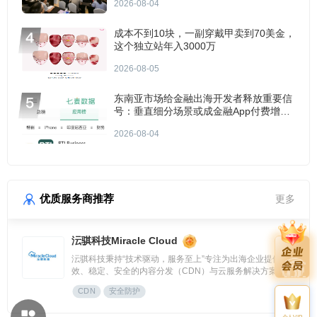
2026-08-04
成本不到10块，一副穿戴甲卖到70美金，
这个独立站年入3000万
2026-08-05
东南亚市场给金融出海开发者释放重要信
号：垂直细分场景或成金融App付费增长
点？
2026-08-04
优质服务商推荐
更多
沄骐科技Miracle Cloud
沄骐科技秉持“技术驱动，服务至上”专注为出海企业提供高
效、稳定、安全的内容分发（CDN）与云服务解决方案，是
全球边缘云领导者Fastly中国区首个合作伙伴。团队由业内资
CDN
安全防护
深专家组成，拥有大规模分布式架构服务经验，提供全流程技
术支持与定制化方案，曾服务腾讯、快手、网易、Temu、米