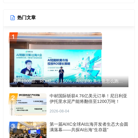
热门文章
月产1000部、ROI稳定在150%，AI短剧欧美生意怎么跑通？
中材国际斩获4.76亿美元订单！尼日利亚
伊托里水泥产能将翻倍至1200万吨！
2026-08-04
第一届AIXC全球AI出海开发者生态大会圆
满落幕——共探AI出海“生存题”