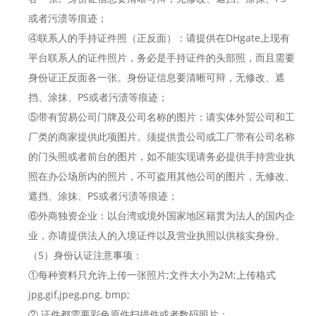
或者污渍等痕迹；
④联系人的手持证件照（正反面）：请提供在DHgate上现有
平台联系人的证件照片，务必是手持证件的头部照，而且需要
身份证正反面各一张。身份证信息要清晰可辩，无修改、遮
挡、涂抹、PS或者污渍等痕迹；
⑤带有贸易公司门牌及公司名称的图片：请实体外贸公司和工
厂类的商家提供此项图片。须提供贵公司或工厂带有公司名称
的门头照或者前台的图片，如不能实现请务必提供手持营业执
照在办公场所内的照片，不可盗用其他公司的图片，无修改、
遮挡、涂抹、PS或者污渍等痕迹；
⑥外商独资企业：以台湾或境外国家地区籍贯为法人的国内企
业，亦请提供法人的入境证件以及营业执照以供核实身份。
（5）身份认证注意事项：
①每种资料只允许上传一张照片;文件大小为2M;上传格式
jpg,gif,jpeg,png, bmp;
② 证件都需要彩色原件扫描件或者数码照片；