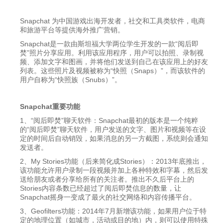
Snapchat 为中国游戏出海开发者，社交和工具类软件，电商
和旅游平台等提供海外推广营销。
Snapchat是一款由斯坦福大学两位学生开发的一款“阅后即
焚”照片分享应用。利用该应用程序，用户可以拍照、录制视
频、添加文字和图画，并将他们发送到自己在该应用上的好友
列表。这些照片及视频被称为“快照（Snaps）”，而该软件的
用户自称为“快照族（Snubs）”。
Snapchat
重要功能
1、“阅后即焚”聊天软件：Snapchat最初的版本是一个纯粹
的“阅后即焚”聊天软件，用户发送的文字、图片和视频等在设
定的时间后自动销毁，如果消息的另一方截图，系统则会通知
发送者。
2、My Stories功能（后来简化成Stories）：2013年底推出，
该功能允许用户录制一段视频并加上各种特效和字幕，然后发
送给朋友或者分享给所有的关注者。推出不久后平台上的
Stories内容条数已经超过了阅后即焚信息的数量，让
Snapchat摇身一变成了最火的社交网络和内容传播平台。
3、Geofilters功能：2014年7月新增该功能，如果用户位于特
定的地理位置（如城市，活动或目的地）内，则可以使用特殊