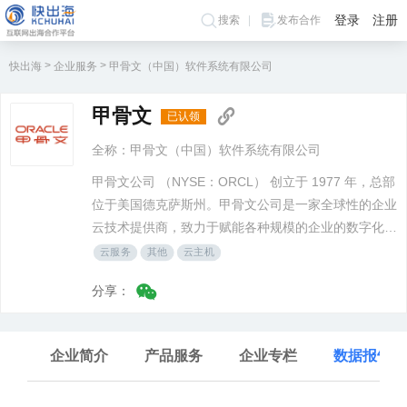
登录
注册
搜索
发布合作
>
>
快出海
企业服务
甲骨文（中国）软件系统有限公司
甲骨文
已认领
全称：甲骨文（中国）软件系统有限公司
甲骨文公司 （NYSE：ORCL） 创立于 1977 年，总部
位于美国德克萨斯州。甲骨文公司是一家全球性的企业
云技术提供商，致力于赋能各种规模的企业的数字化转
型。甲骨文公司提供自治数据库、大数据、分析及机器
云服务
其他
云主机
学习等高科技产品，及在销售、服务、市场营销、人力
分享：
资源、财务、供应链和生产制造等基于云技术平台的集
成应用。
企业简介
产品服务
企业专栏
数据报告