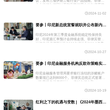
议，发布三项伊斯兰银行业产品指南。菲律宾
中央银行与德国钞票印刷商签署支付与货币管
理谅解备忘录。墨西哥联邦经济竞争委员会建
2024-11-02
议允许更多金融实体参与薪资管理。
要参丨印尼新总统宣誓就职并公布新内阁成员名单；菲律宾半年内二次降息下调25个基点至6.0%
印尼2024年第三季度金融系统稳定性保持良
好，印尼盾汇率预计会持续走强。菲律宾替代
融资市场规模预计到2028年将达到936.6亿美
元，预计将以每年25.5%的速度增长。美国企
2024-10-27
业表示2025年对墨西哥投资将超过200亿美
元。
要参丨印尼金融服务机构反欺诈策略实施条例将于10月31日正式实施；菲律宾金融包容性指导委员会官网正式上线（上）
印尼金融服务管理局要求银行冻结的涉赌账户
数量现已达到8000个。菲律宾总统正式签署
《数字服务增值税法》，将对包括奈飞、
HBO、亚马逊、Lazada等在内的非菲律宾居民
2024-10-19
数字服务提供商征收12%的增值税。墨西哥中
央银行行长表示可能考虑进一步降息，并将于
2024年11月14日和12月19日宣布下一次货币
红利之下的机遇与变数 | 《2024年墨西哥金融科技报告》之监管解读
政策决定。