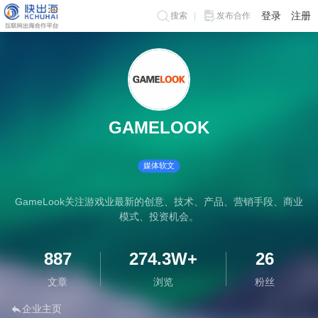
登录
注册
搜索
发布合作
GAMELOOK
媒体软文
GameLook关注游戏业最新的创意、技术、产品、营销手段、商业
模式、投资机会。
887
274.3W+
26
文章
浏览
粉丝
企业主页