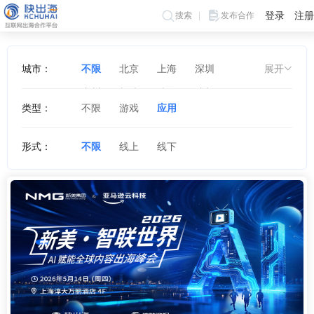
登录
注册
搜索
发布合作
城市：
不限
北京
上海
深圳
展开
广州
长沙
武汉
成都
类型：
不限
游戏
应用
厦门
福州
杭州
苏州
重庆
宁波
义乌
西安
形式：
不限
线上
线下